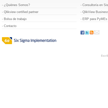
-
¿Quiénes Somos
?
-
Consultoría en Si
-
Qlikview certified partner
-
QlikView Business
-
Bolsa de trabajo
-
ERP para PyMEs
-
Contacto
Escrí