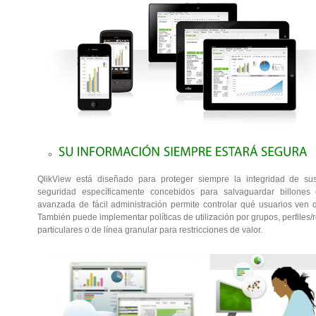
QlikView está diseñado para proteger siempre la integridad de su
seguridad específicamente concebidos para salvaguardar billones
avanzada de fácil administración permite controlar qué usuarios ven qu
También puede implementar políticas de utilización por grupos, perfiles/
particulares o de línea granular para restricciones de valor.