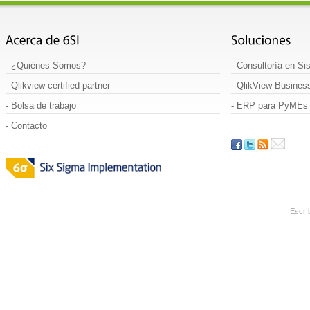
-
¿Quiénes Somos
?
-
Consultoría en Si
-
Qlikview certified partner
-
QlikView Business
-
Bolsa de trabajo
-
ERP para PyMEs
-
Contacto
Escrí